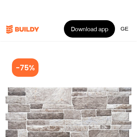
Download app
GE
-75%