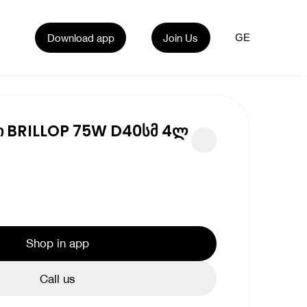
Download app
Join Us
GE
 BRILLOP 75W D40სმ 4ლ
Shop in app
Call us