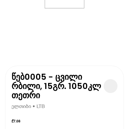
წებ0005 - ცვილი
რბილი, 15გრ. 1050კლ
თეთრი
ელთიბი • LTB
₾
7.08