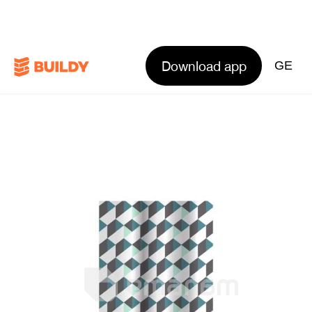
Download app
GE