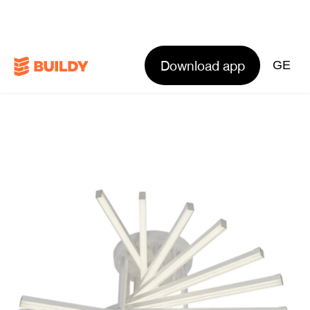
Download app
GE