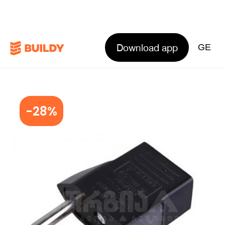
Download app
GE
-28%