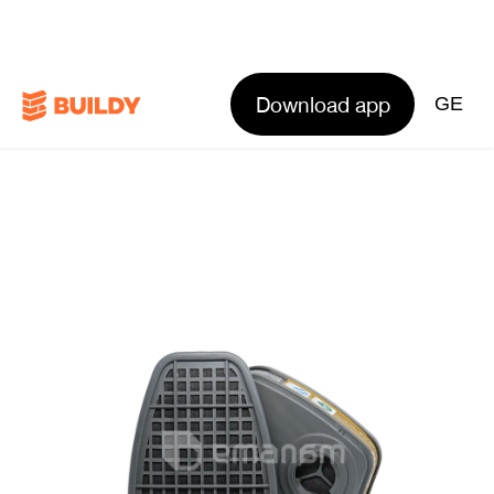
Download app
GE