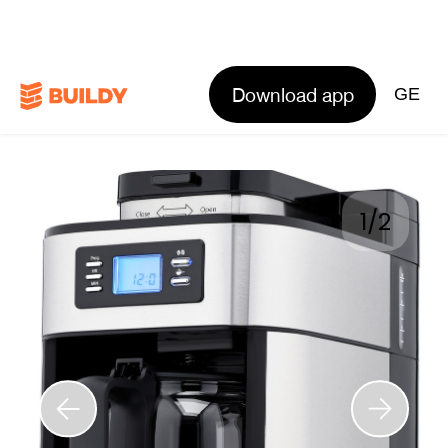
Download app
GE
1
/
2