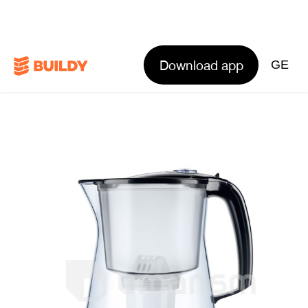
Download app
GE