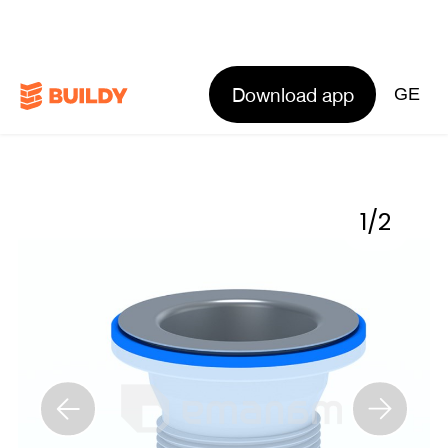
Download app
GE
1
/
2