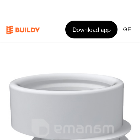
Download app
GE