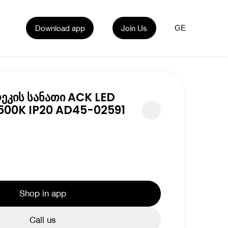
Download app
Join Us
GE
ეკის სანათი ACK LED
00K IP20 AD45-02591
Shop in app
Call us