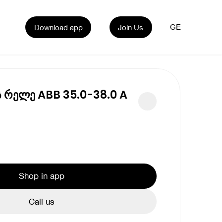
Download app
Join Us
GE
 რელე ABB 35.0-38.0 A
Shop in app
Call us